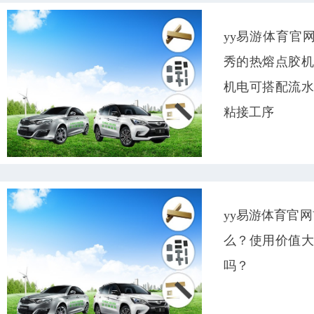
yy易游体育官网
秀的热熔点胶
机电可搭配流
粘接工序
yy易游体育官
么？使用价值
吗？