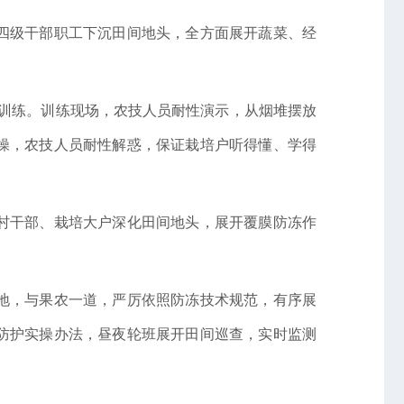
四级干部职工下沉田间地头，全方面展开蔬菜、经
训练。训练现场，农技人员耐性演示，从烟堆摆放
操，农技人员耐性解惑，保证栽培户听得懂、学得
村干部、栽培大户深化田间地头，展开覆膜防冻作
地，与果农一道，严厉依照防冻技术规范，有序展
防护实操办法，昼夜轮班展开田间巡查，实时监测