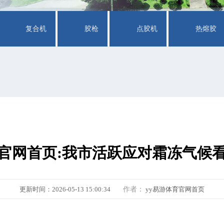
复合机
胶枪
点胶机
热熔胶
育官网首页:我市活跃应对霜冻气候
更新时间：2026-05-13 15:00:34
作者：
yy易游体育官网首页