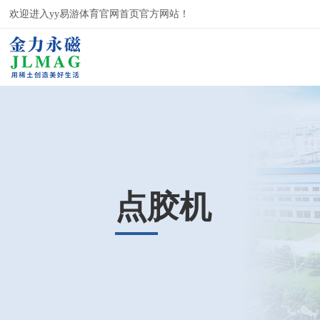
欢迎进入yy易游体育官网首页官方网站！
点胶机