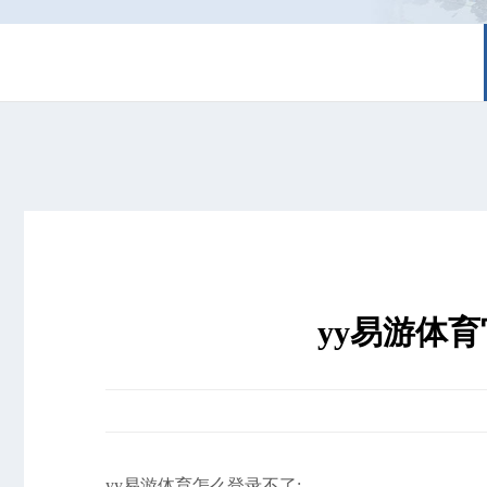
yy易游体
yy易游体育怎么登录不了: