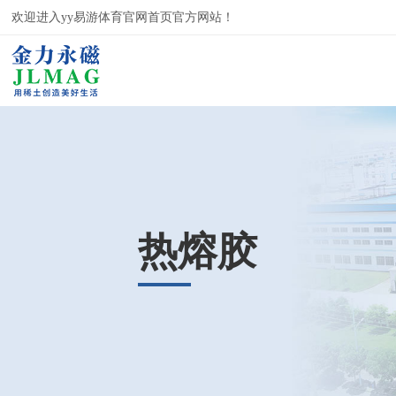
欢迎进入yy易游体育官网首页官方网站！
热熔胶