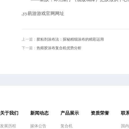
,yy易游游戏官网网址
上一篇：
胶粘剂涂布法：探秘精细涂布的精彩运用
下一篇：
热熔胶涂布复合机优势分析
关于我们
新闻动态
产品展示
资质荣誉
联
发展历程
媒体公告
复合机
国