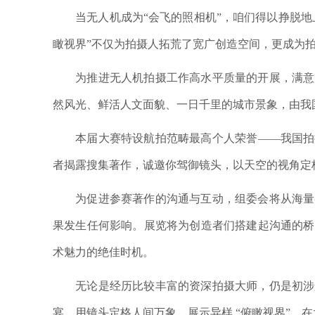
当无人机成为“会飞的照相机”，咱们得以挣脱地上
瞰视界”不仅为拍摄人拓荒了宽广创造空间，更成为
为推进无人机拍摄工作高水平质量的开展，满意广
然风光、鲜活人文面貌、一日千里的城市景象，由我国
本届大赛特设航拍范畴最高个人荣誉——我国拍摄
者揭露搜集著作，诚邀你驾御镜头，以天空的视角定
为促进参赛著作的沟通与互动，组委会将从海量参
果发生任何影响。展览将为创造者们搭建起沟通的桥
术魅力的绝佳时机。
无论是经历比较丰富的资深拍摄大师，仍是初涉航
宴，用镜头定格人间万象，展示异样 “俯瞰视界”，