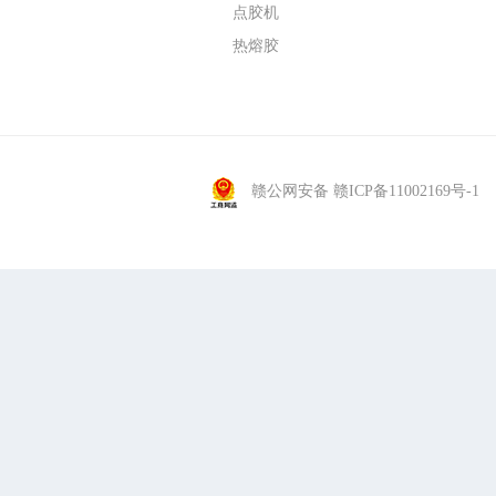
点胶机
热熔胶
赣公网安备 赣ICP备11002169号-1
C